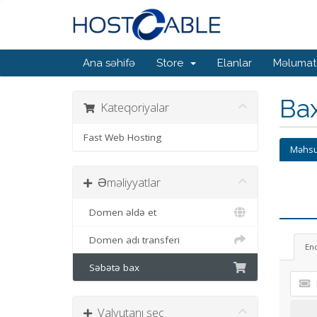
Ana səhifə
Store
Elanlar
Məlumat
Ba
Kateqoriyalar
Fast Web Hosting
Məhsu
Əməliyyatlar
Domen əldə et
Domen adı transferi
En
Səbətə bax
Valyutanı seç