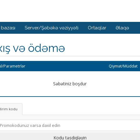
 bazası
Server/Şəbəkə vəziyyəti
Ortaqlar
Əlaqə
xış və ödəmə
l/Parametrlər
Qiymət/Müddət
Səbətiniz boşdur
dirim kodu
Kodu təsdiqləyin