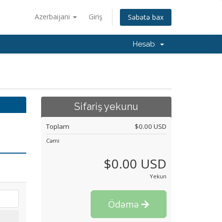
Azerbaijani
Giriş
Səbətə bax
Hesab
Sifariş yekunu
Toplam
$0.00 USD
Cəmi
$0.00 USD
Yekun
Ödəmə