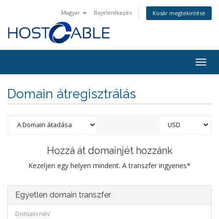
Magyar
Bejelentkezés
Kosár megtekintése
Togg
navig
Domain átregisztrálás
Hozzá át domainjét hozzánk
Kezeljen egy helyen mindent. A transzfer ingyenes*
Egyetlen domain transzfer
Domain név