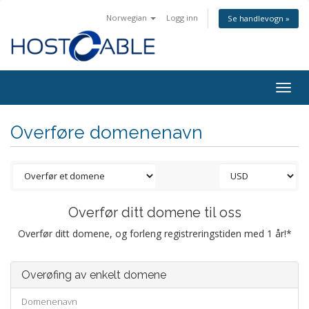
Norwegian
Logg inn
Se handlevogn »
Togg
navig
Overføre domenenavn
Overfør ditt domene til oss
Overfør ditt domene, og forleng registreringstiden med 1 år!*
Overøfing av enkelt domene
Domenenavn